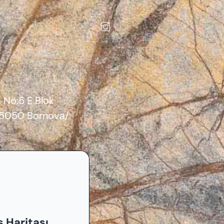
. No:5 E Blok
 35050 Bornova/
 Haritası