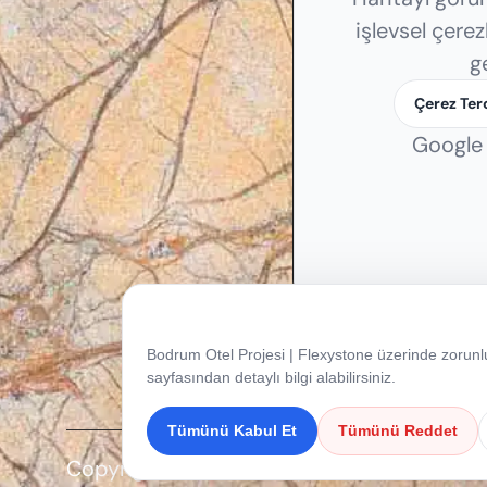
işlevsel çerez
g
Çerez Ter
Google
Çerez Tercihleriniz
Bodrum Otel Projesi | Flexystone üzerinde zorunlu 
sayfasından detaylı bilgi alabilirsiniz.
Tümünü Kabul Et
Tümünü Reddet
Copyright © 2026 Flexystone. Tüm Hakları S