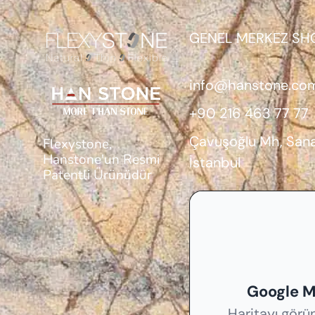
GENEL MERKEZ S
info@hanstone.com
+90 216 463 77 77
Çavuşoğlu Mh, Sana
Flexystone,
Hanstone'un Resmi
İstanbul
Patentli Ürünüdür
Google M
Haritayı görü