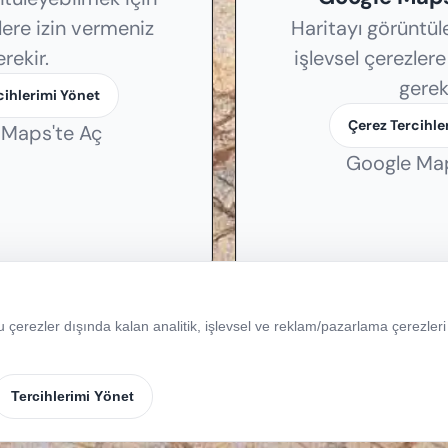
lere izin vermeniz
Haritayı görüntül
erekir.
işlevsel çerezler
gereki
cihlerimi Yönet
Çerez Tercihle
 Maps'te Aç
Google Map
çerezler dışında kalan analitik, işlevsel ve reklam/pazarlama çerezleri y
Tercihlerimi Yönet
aklıdır.