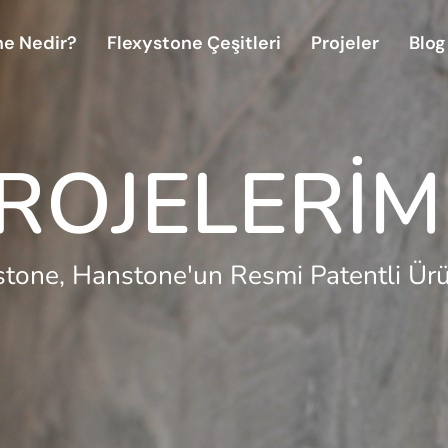
ne Nedir?
Flexystone Çeşitleri
Projeler
Blog
R
O
J
E
L
E
R
İ
M
stone, Hanstone'un Resmi Patentli Ür