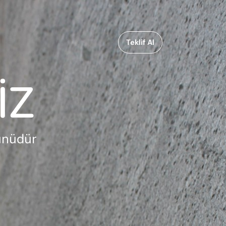
Teklif Al
İ
Z
ünüdür