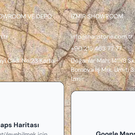
HOWROOM VE DEPO
İZMİR SHOWROOM
.tr
info@hanstone.com.tr
+90 216 463 77 77
yi Cad. No:23 Kartal-
Doğanlar Mah. 1411/8 Sk
Bornova İş Mrk. Ümit,
İzmir
aps Haritası
Google Maps
ntüleyebilmek için