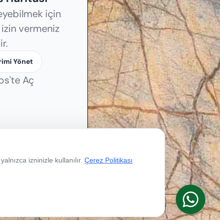
eyebilmek için
e izin vermeniz
r.
rimi Yönet
s'te Aç
alnızca izninizle kullanılır.
Çerez Politikası
Çerez Politikası