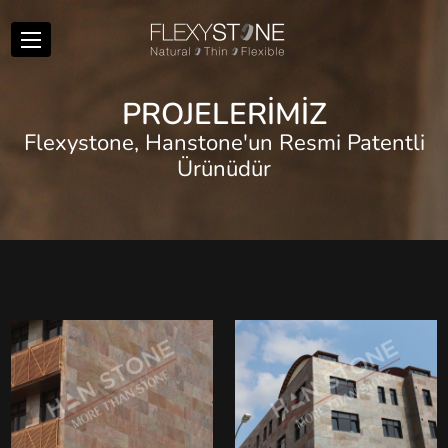
P
R
O
J
E
L
E
R
İ
M
İ
Z
Flexystone, Hanstone'un Resmi Patentli
Ürünüdür