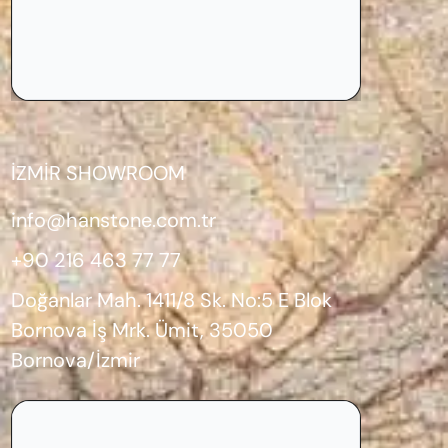
İZMİR SHOWROOM
info@hanstone.com.tr
+90 216 463 77 77
Doğanlar Mah. 1411/8 Sk. No:5 E Blok
Bornova İş Mrk. Ümit, 35050
Bornova/İzmir