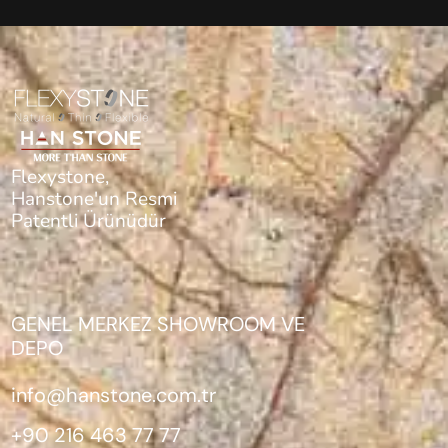
Flexystone,
Hanstone'un Resmi
Patentli Ürünüdür
GENEL MERKEZ SHOWROOM VE
DEPO
info@hanstone.com.tr
+90 216 463 77 77