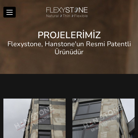
P
R
O
J
E
L
E
R
İ
M
İ
Z
Flexystone, Hanstone'un Resmi Patentli
Ürünüdür