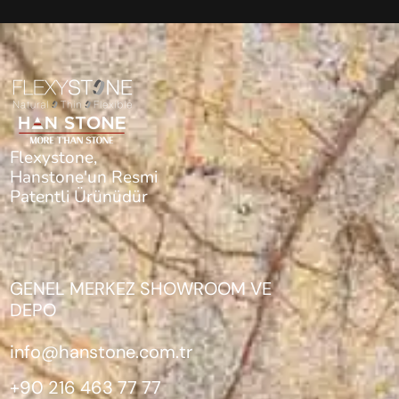
Flexystone,
Hanstone'un Resmi
Patentli Ürünüdür
GENEL MERKEZ SHOWROOM VE
DEPO
info@hanstone.com.tr
+90 216 463 77 77