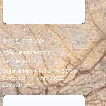
İZMİR SHOWROOM
info@hanstone.com.tr
+90 216 463 77 77
Doğanlar Mah. 1411/8 Sk. No:5 E Blok
Bornova İş Mrk. Ümit, 35050
Bornova/İzmir