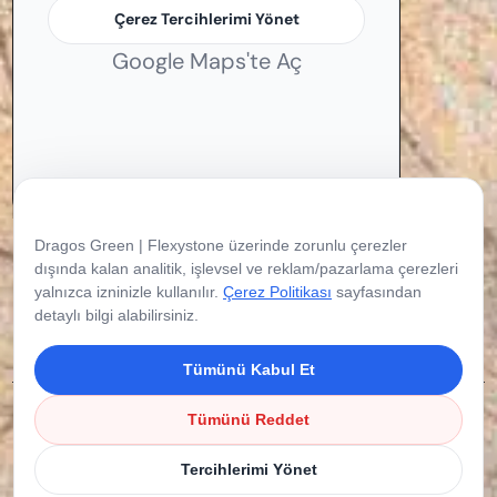
Çerez Tercihlerimi Yönet
Google Maps'te Aç
Çerez Tercihleriniz
Dragos Green | Flexystone üzerinde zorunlu çerezler
dışında kalan analitik, işlevsel ve reklam/pazarlama çerezleri
yalnızca izninizle kullanılır.
Çerez Politikası
sayfasından
detaylı bilgi alabilirsiniz.
Tümünü Kabul Et
Copyright © 2026 Flexystone. Tüm Hakları
Tümünü Reddet
Saklıdır.
Tercihlerimi Yönet
Çerez Politikası