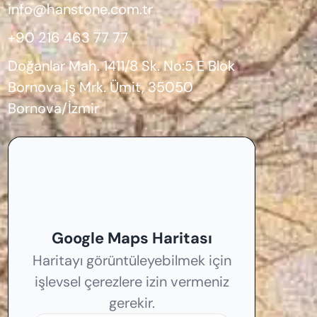
info@hanstone.com.tr
+90 216 463 77 77
Doğanlar Mah. 1411/8 Sk. No:5 E Blok
Bornova İş Mrk. Ümit, 35050
Bornova/İzmir
Google Maps Haritası
Haritayı görüntüleyebilmek için
işlevsel çerezlere izin vermeniz
gerekir.