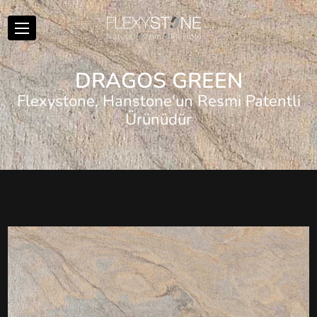
D
R
A
G
O
S
G
R
E
E
N
Flexystone, Hanstone'un Resmi Patentli
Ürünüdür