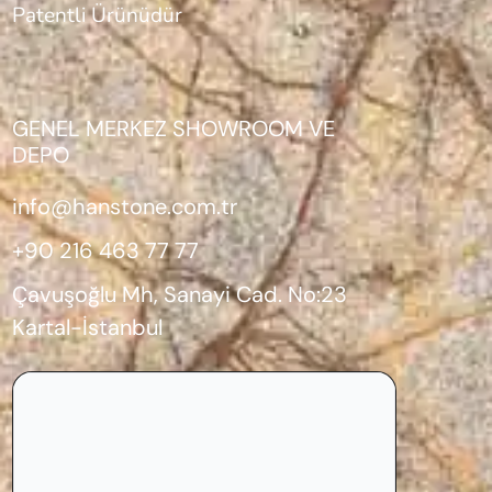
Patentli Ürünüdür
GENEL MERKEZ SHOWROOM VE
DEPO
info@hanstone.com.tr
+90 216 463 77 77
Çavuşoğlu Mh, Sanayi Cad. No:23
Kartal-İstanbul