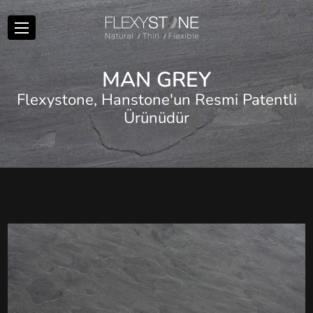
M
A
N
G
R
E
Y
Flexystone, Hanstone'un Resmi Patentli
Ürünüdür