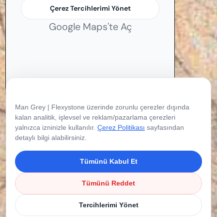
Çerez Tercihlerimi Yönet
Google Maps'te Aç
Çerez Tercihleriniz
Man Grey | Flexystone üzerinde zorunlu çerezler dışında
kalan analitik, işlevsel ve reklam/pazarlama çerezleri
yalnızca izninizle kullanılır.
Çerez Politikası
sayfasından
detaylı bilgi alabilirsiniz.
Tümünü Kabul Et
Copyright © 2026 Flexystone. Tüm Hakları
Tümünü Reddet
Saklıdır.
Tercihlerimi Yönet
Çerez Politikası