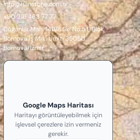
info@hanstone.com.tr
+90 216 463 77 77
Doğanlar Mah. 1411/8 Sk. No:5 E Blok
Bornova İş Mrk. Ümit, 35050
Bornova/İzmir
Google Maps Haritası
Haritayı görüntüleyebilmek için
işlevsel çerezlere izin vermeniz
gerekir.