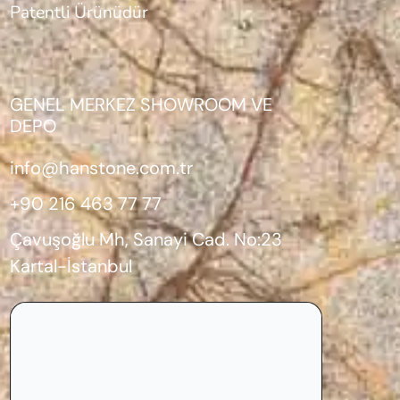
Patentli Ürünüdür
GENEL MERKEZ SHOWROOM VE
DEPO
info@hanstone.com.tr
+90 216 463 77 77
Çavuşoğlu Mh, Sanayi Cad. No:23
Kartal-İstanbul