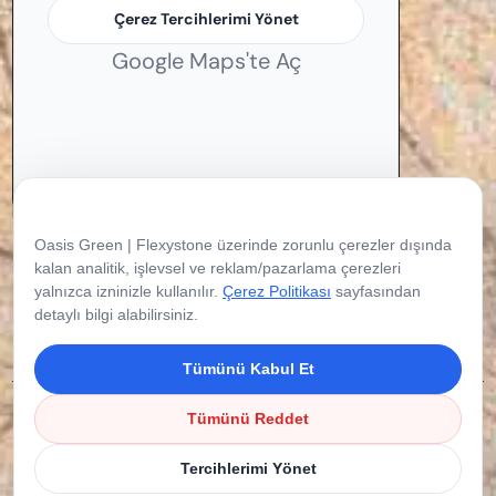
Çerez Tercihlerimi Yönet
Google Maps'te Aç
Çerez Tercihleriniz
Oasis Green | Flexystone üzerinde zorunlu çerezler dışında
kalan analitik, işlevsel ve reklam/pazarlama çerezleri
yalnızca izninizle kullanılır.
Çerez Politikası
sayfasından
detaylı bilgi alabilirsiniz.
Tümünü Kabul Et
Copyright © 2026 Flexystone. Tüm Hakları
Tümünü Reddet
Saklıdır.
Tercihlerimi Yönet
Çerez Politikası