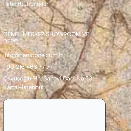
Patentli Ürünüdür
GENEL MERKEZ SHOWROOM VE
DEPO
info@hanstone.com.tr
+90 216 463 77 77
Çavuşoğlu Mh, Sanayi Cad. No:23
Kartal-İstanbul