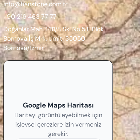
info@hanstone.com.tr
+90 216 463 77 77
Doğanlar Mah. 1411/8 Sk. No:5 E Blok
Bornova İş Mrk. Ümit, 35050
Bornova/İzmir
Google Maps Haritası
Haritayı görüntüleyebilmek için
işlevsel çerezlere izin vermeniz
gerekir.