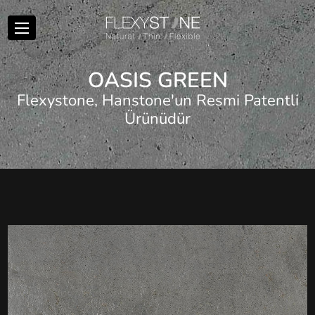
O
A
S
I
S
G
R
E
E
N
Flexystone, Hanstone'un Resmi Patentli
Ürünüdür