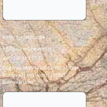
İZMİR SHOWROOM
info@hanstone.com.tr
+90 216 463 77 77
Doğanlar Mah. 1411/8 Sk. No:5 E Blok
Bornova İş Mrk. Ümit, 35050
Bornova/İzmir