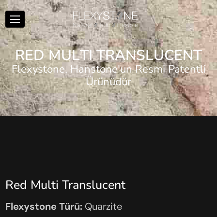
R
E
D
M
U
L
T
I
T
R
A
N
S
L
U
C
E
N
T
Flexystone, Hanstone'un Resmi Patentli
Ürünüdür
Red Multi Translucent
Flexystone Türü:
Quarzite