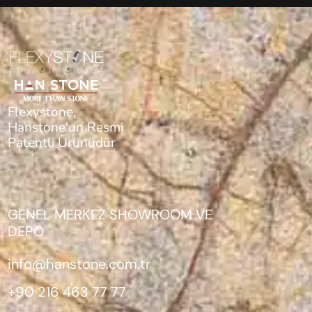
Flexystone,
Hanstone'un Resmi
Patentli Ürünüdür
GENEL MERKEZ SHOWROOM VE
DEPO
info@hanstone.com.tr
+90 216 463 77 77