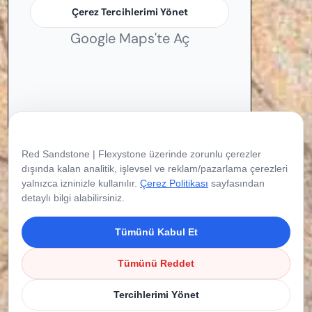
Çerez Tercihlerimi Yönet
Google Maps'te Aç
Çerez Tercihleriniz
Red Sandstone | Flexystone üzerinde zorunlu çerezler
dışında kalan analitik, işlevsel ve reklam/pazarlama çerezleri
yalnızca izninizle kullanılır.
Çerez Politikası
sayfasından
detaylı bilgi alabilirsiniz.
Tümünü Kabul Et
Copyright © 2026 Flexystone. Tüm Hakları
Tümünü Reddet
Saklıdır.
Tercihlerimi Yönet
Çerez Politikası