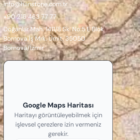
info@hanstone.com.tr
+90 216 463 77 77
Doğanlar Mah. 1411/8 Sk. No:5 E Blok
Bornova İş Mrk. Ümit, 35050
Bornova/İzmir
Google Maps Haritası
Haritayı görüntüleyebilmek için
işlevsel çerezlere izin vermeniz
gerekir.