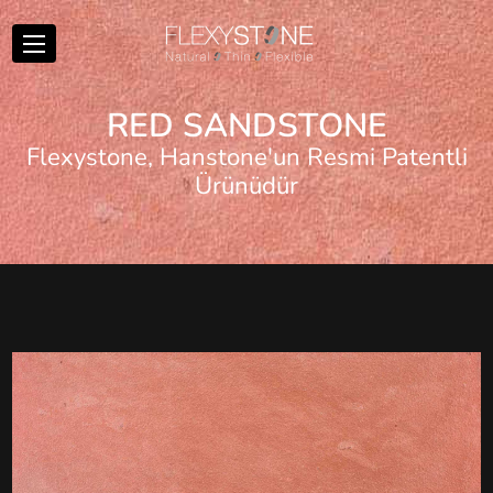
R
E
D
S
A
N
D
S
T
O
N
E
Flexystone, Hanstone'un Resmi Patentli
Ürünüdür