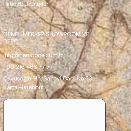
Patentli Ürünüdür
GENEL MERKEZ SHOWROOM VE
DEPO
info@hanstone.com.tr
+90 216 463 77 77
Çavuşoğlu Mh, Sanayi Cad. No:23
Kartal-İstanbul