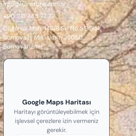
info@hanstone.com.tr
+90 216 463 77 77
Doğanlar Mah. 1411/8 Sk. No:5 E Blok
Bornova İş Mrk. Ümit, 35050
Bornova/İzmir
Google Maps Haritası
Haritayı görüntüleyebilmek için
işlevsel çerezlere izin vermeniz
gerekir.