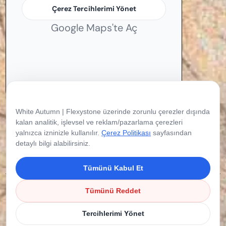
Çerez Tercihlerimi Yönet
Google Maps'te Aç
Çerez Tercihleriniz
White Autumn | Flexystone üzerinde zorunlu çerezler dışında
kalan analitik, işlevsel ve reklam/pazarlama çerezleri
yalnızca izninizle kullanılır.
Çerez Politikası
sayfasından
detaylı bilgi alabilirsiniz.
Tümünü Kabul Et
Copyright © 2026 Flexystone. Tüm Hakları
Tümünü Reddet
Saklıdır.
Tercihlerimi Yönet
Çerez Politikası