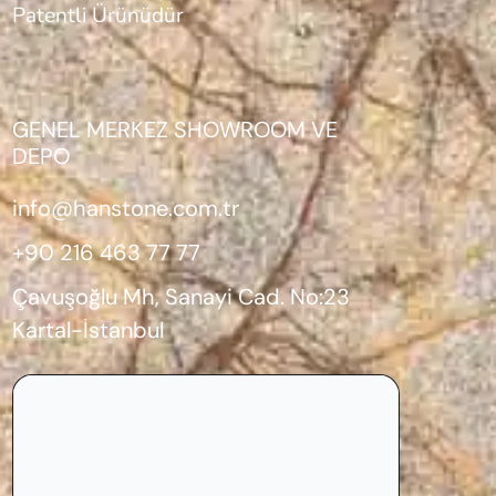
Patentli Ürünüdür
GENEL MERKEZ SHOWROOM VE
DEPO
info@hanstone.com.tr
+90 216 463 77 77
Çavuşoğlu Mh, Sanayi Cad. No:23
Kartal-İstanbul