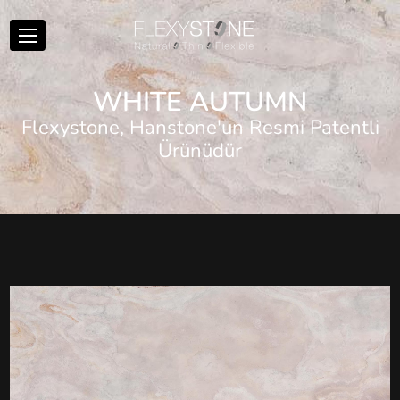
W
H
I
T
E
A
U
T
U
M
N
Flexystone, Hanstone'un Resmi Patentli
Ürünüdür