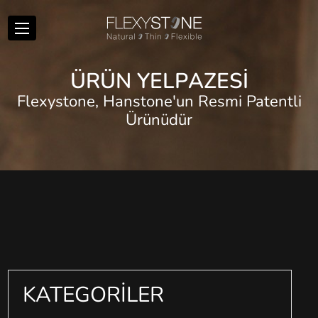
Ü
R
Ü
N
Y
E
L
P
A
Z
E
S
İ
Flexystone, Hanstone'un Resmi Patentli
Ürünüdür
KATEGORİLER