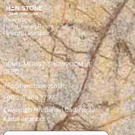
Flexystone,
Hanstone'un Resmi
Patentli Ürünüdür
GENEL MERKEZ SHOWROOM VE
DEPO
info@hanstone.com.tr
+90 216 463 77 77
Çavuşoğlu Mh, Sanayi Cad. No:23
Kartal-İstanbul