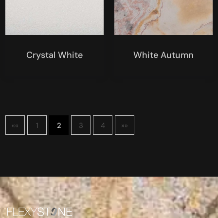
Crystal White
White Autumn
««
1
2
3
4
»»