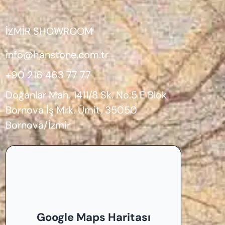
İZMİR SHOWROOM
info@hanstone.com.tr
+90 216 463 77 77
Doğanlar Mah. 1411/8 Sk. No:5 E Blok
Bornova İş Mrk. Ümit, 35050
Bornova/İzmir
Google Maps Haritası