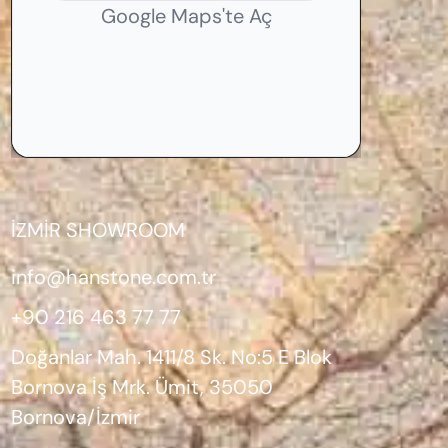
Google Maps'te Aç
İZMİR SHOWROOM
info@hanstone.com.tr
+90 216 463 77 77
Doğanlar Mah. 1411/8 Sk. No:5 E Blok
Bornova İş Mrk. Ümit, 35050
Bornova/İzmir