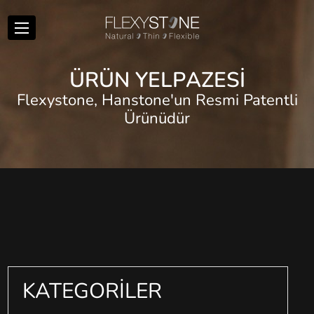
Ü
R
Ü
N
Y
E
L
P
A
Z
E
S
İ
Flexystone, Hanstone'un Resmi Patentli
Ürünüdür
KATEGORİLER