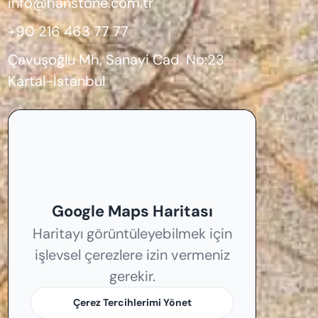
info@hanstone.com.tr
+90 216 463 77 77
Çavuşoğlu Mh, Sanayi Cad. No:23
Kartal-İstanbul
Google Maps Haritası
Haritayı görüntüleyebilmek için
işlevsel çerezlere izin vermeniz
gerekir.
Çerez Tercihlerimi Yönet