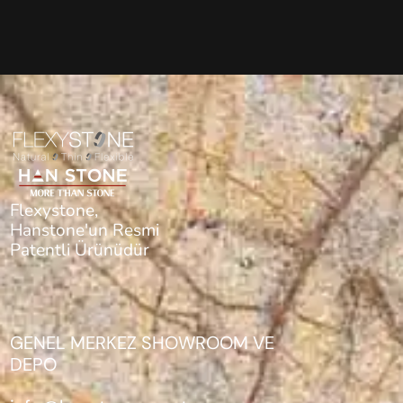
Flexystone,
Hanstone'un Resmi
Patentli Ürünüdür
GENEL MERKEZ SHOWROOM VE
DEPO