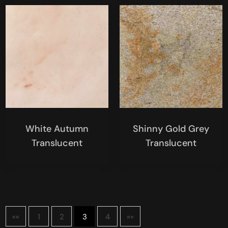
White Autumn
Shinny Gold Grey
Translucent
Translucent
««
1
2
3
4
»»